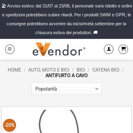
🏖️ Avviso estivo: dal 31/07 al 23/08, il personale sarà ridotto e ordini
e spedizioni potrebbero subire ritardi. Per i prodotti SWM e GPR, le
consegne potrebbero avvenire da inizio/metà settembre per la
chiusura estiva dei produttori. 🚚
Salta
ai
contenuti
HOME
/
AUTO, MOTO E BICI
/
BICI
/
CATENA BICI
/
ANTIFURTO A CAVO
-20%