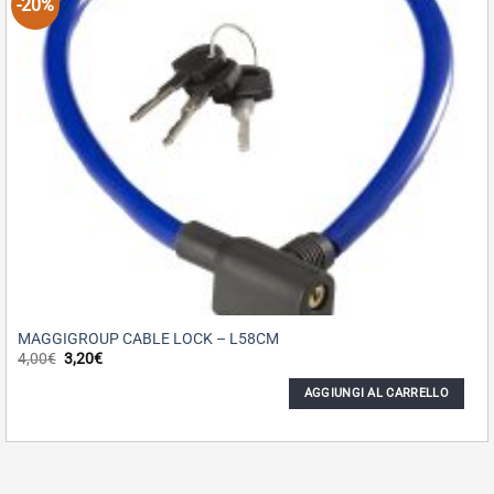
-20%
MAGGIGROUP CABLE LOCK – L58CM
Il
Il
4,00
€
3,20
€
prezzo
prezzo
originale
attuale
AGGIUNGI AL CARRELLO
era:
è:
4,00€.
3,20€.