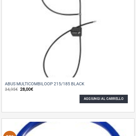
ABUS MULTICOMBILOOP 215/185 BLACK
Il
Il
34,95
€
28,00
€
prezzo
prezzo
originale
attuale
AGGIUNGI AL CARRELLO
era:
è:
34,95€.
28,00€.