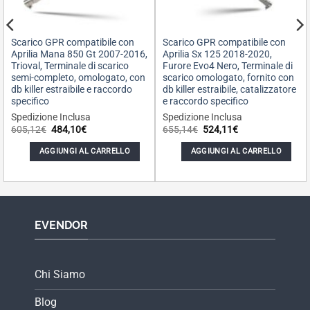
Scarico GPR compatibile con
Scarico GPR compatibile con
Aprilia Mana 850 Gt 2007-2016,
Aprilia Sx 125 2018-2020,
Trioval, Terminale di scarico
Furore Evo4 Nero, Terminale di
semi-completo, omologato, con
scarico omologato, fornito con
db killer estraibile e raccordo
db killer estraibile, catalizzatore
specifico
e raccordo specifico
Spedizione Inclusa
Spedizione Inclusa
Il
Il
Il
Il
605,12
€
484,10
€
655,14
€
524,11
€
prezzo
prezzo
prezzo
prezzo
originale
attuale
originale
attuale
AGGIUNGI AL CARRELLO
AGGIUNGI AL CARRELLO
era:
è:
era:
è:
605,12€.
484,10€.
655,14€.
524,11€.
EVENDOR
Chi Siamo
Blog