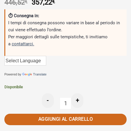
Il
Il
446,52
€
357,22
€
prezzo
prezzo
originale
attuale
⏱ Consegna in:
era:
è:
I tempi di consegna possono variare in base al periodo in
446,52€.
357,22€.
cui viene effettuato l’ordine.
Per maggiori dettagli sulle tempistiche, ti invitiamo
a
contattarci.
Powered by
Translate
Disponibile
-
+
Scarico GPR compatibile con Yamaha Y
AGGIUNGI AL CARRELLO