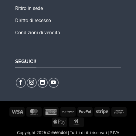
Ritiro in sede
Diritto di recesso
Condizioni di vendita
SEGUICI!
Visa
MasterCard
American
Postepay
PayPal
Stripe
Cash
Express
On
Apple
Google
Delive
Pay
Wallet
Copyright 2026 ©
eVendor
| Tutti i diritti riservati | P.IVA