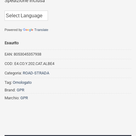
Spedizione Inclusa
originale
attuale
era:
è:
1.233,42€.
986,74€.
Powered by
Translate
Esaurito
EAN:
8053045357938
COD:
E4.CO.Y.202.CAT.ALBE4
Categoria:
ROAD-STRADA
Tag:
Omologato
Brand:
GPR
Marchio:
GPR