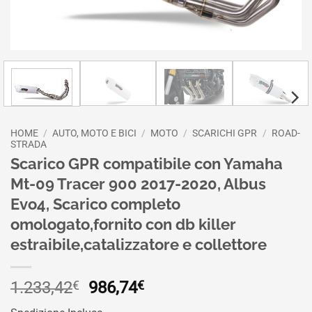
HOME
/
AUTO, MOTO E BICI
/
MOTO
/
SCARICHI GPR
/
ROAD-
STRADA
Scarico GPR compatibile con Yamaha
Mt-09 Tracer 900 2017-2020, Albus
Evo4, Scarico completo
omologato,fornito con db killer
estraibile,catalizzatore e collettore
Il
Il
1.233,42
€
986,74
€
prezzo
prezzo