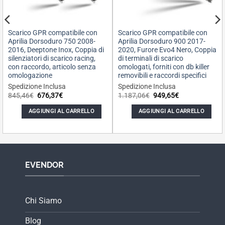
Scarico GPR compatibile con
Scarico GPR compatibile con
Aprilia Dorsoduro 750 2008-
Aprilia Dorsoduro 900 2017-
2016, Deeptone Inox, Coppia di
2020, Furore Evo4 Nero, Coppia
silenziatori di scarico racing,
di terminali di scarico
con raccordo, articolo senza
omologati, forniti con db killer
omologazione
removibili e raccordi specifici
Spedizione Inclusa
Spedizione Inclusa
Il
Il
Il
Il
845,46
€
676,37
€
1.187,06
€
949,65
€
prezzo
prezzo
prezzo
prezzo
originale
attuale
originale
attuale
AGGIUNGI AL CARRELLO
AGGIUNGI AL CARRELLO
era:
è:
era:
è:
845,46€.
676,37€.
1.187,06€.
949,65€.
EVENDOR
Chi Siamo
Blog