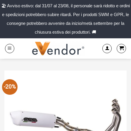
🏖️ Avviso estivo: dal 31/07 al 23/08, il personale sarà ridotto e ordini
e spedizioni potrebbero subire ritardi. Per i prodotti SWM e GPR, le
consegne potrebbero avvenire da inizio/metà settembre per la
chiusura estiva dei produttori. 🚚
Salta
ai
contenuti
-20%