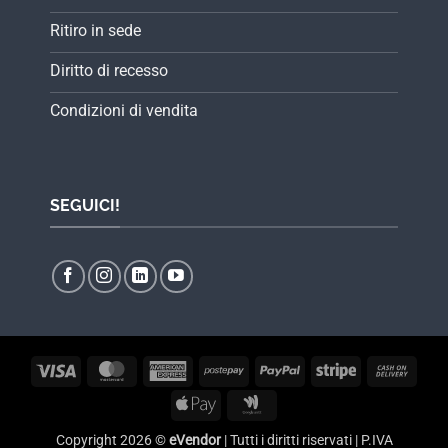
Ritiro in sede
Diritto di recesso
Condizioni di vendita
SEGUICI!
Visa
MasterCard
American
Postepay
PayPal
Stripe
Cash
Express
On
Apple
Google
Delive
Pay
Wallet
Copyright 2026 ©
eVendor
| Tutti i diritti riservati | P.IVA