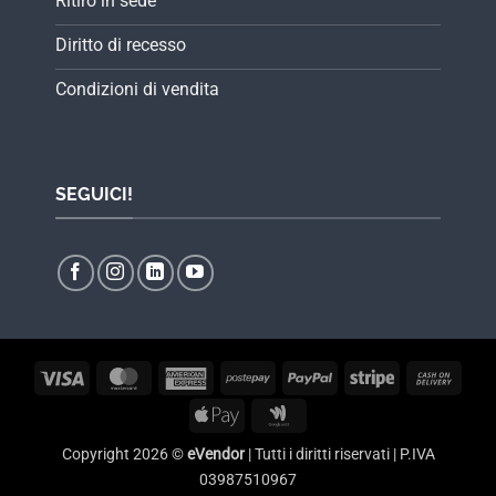
Ritiro in sede
Diritto di recesso
Condizioni di vendita
SEGUICI!
Visa
MasterCard
American
Postepay
PayPal
Stripe
Cash
Express
On
Apple
Google
Delive
Pay
Wallet
Copyright 2026 ©
eVendor
| Tutti i diritti riservati | P.IVA
03987510967