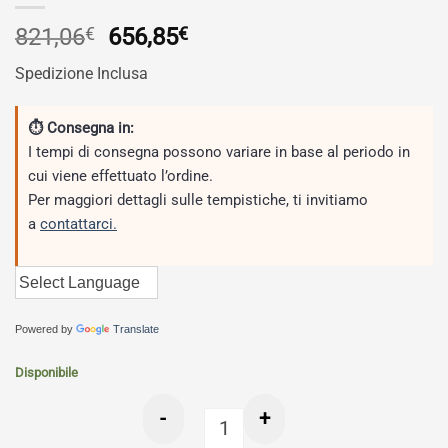
Il
Il
821,06
€
656,85
€
prezzo
prezzo
Spedizione Inclusa
originale
attuale
era:
è:
821,06€.
656,85€.
⏱ Consegna in:
I tempi di consegna possono variare in base al periodo in
cui viene effettuato l’ordine.
Per maggiori dettagli sulle tempistiche, ti invitiamo
a
contattarci.
Powered by
Translate
Disponibile
-
+
Scarico GPR compatibile con Yamaha T