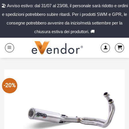
🏖️ Avviso estivo: dal 31/07 al 23/08, il personale sarà ridotto e ordini
e spedizioni potrebbero subire ritardi. Per i prodotti SWM e GPR, le
consegne potrebbero avvenire da inizio/metà settembre per la
chiusura estiva dei produttori. 🚚
Salta
ai
contenuti
-20%