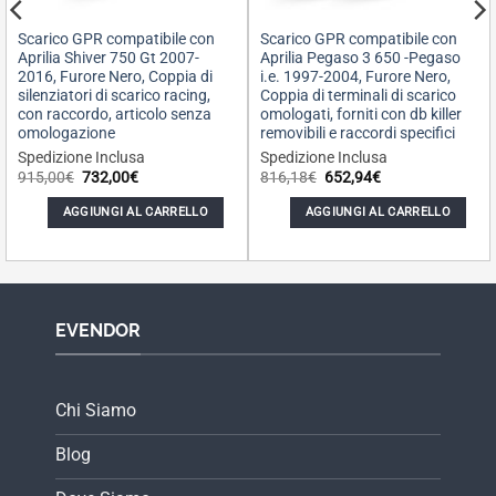
Scarico GPR compatibile con
Scarico GPR compatibile con
Aprilia Shiver 750 Gt 2007-
Aprilia Pegaso 3 650 -Pegaso
2016, Furore Nero, Coppia di
i.e. 1997-2004, Furore Nero,
silenziatori di scarico racing,
Coppia di terminali di scarico
con raccordo, articolo senza
omologati, forniti con db killer
omologazione
removibili e raccordi specifici
Spedizione Inclusa
Spedizione Inclusa
Il
Il
Il
Il
915,00
€
732,00
€
816,18
€
652,94
€
prezzo
prezzo
prezzo
prezzo
originale
attuale
originale
attuale
AGGIUNGI AL CARRELLO
AGGIUNGI AL CARRELLO
era:
è:
era:
è:
915,00€.
732,00€.
816,18€.
652,94€.
EVENDOR
Chi Siamo
Blog