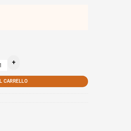
+
SWM TRASMISSIONE COMANDO GAS - Cod. 8000B1927 quantità
AL CARRELLO