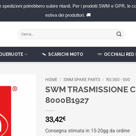
ini e spedizioni potrebbero subire ritardi. Per i prodotti SWM e GPR, l
estiva dei produttori. 🚚
Cerca:
DUERUOTE
SCARICHI MOTO
OCCHIALI RED
HOME
/
SWM SPARE PARTS
/
RS 300 - 500
SWM TRASMISSIONE C
8000B1927
33,42
€
Consegna stimata in 15-20gg da ordine