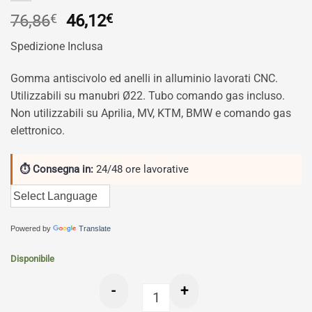
Il
Il
76,86
€
46,12
€
prezzo
prezzo
Spedizione Inclusa
originale
attuale
era:
è:
Gomma antiscivolo ed anelli in alluminio lavorati CNC.
76,86€.
46,12€.
Utilizzabili su manubri Ø22. Tubo comando gas incluso.
Non utilizzabili su Aprilia, MV, KTM, BMW e comando gas
elettronico.
⏱ Consegna in:
24/48 ore lavorative
Powered by
Translate
Disponibile
-
+
Valter Moto - Manopole Street - Aran