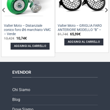
Valter Moto – Distanziale
Valter Moto – GRIGLIA FARO
conico foro Ø6 marchiato VMC
ANTERIORE MODELLO “B” –
– Verde
Il
Il
81,74
€
65,39
€
prezzo
prezzo
Il
Il
13,42
€
10,74
€
originale
attuale
prezzo
prezzo
AGGIUNGI AL CARRELLO
era:
è:
originale
attuale
AGGIUNGI AL CARRELLO
81,74€.
65,39€.
era:
è:
13,42€.
10,74€.
EVENDOR
Chi Siamo
Blog
Dove Siamo