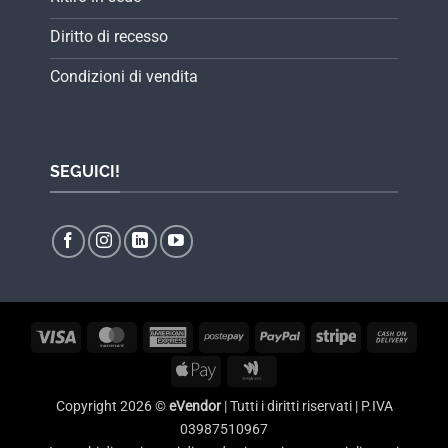
Diritto di recesso
Condizioni di vendita
SEGUICI!
Visa
MasterCard
American
Postepay
PayPal
Stripe
Cash
Express
On
Apple
Google
Delive
Pay
Wallet
Copyright 2026 ©
eVendor
| Tutti i diritti riservati | P.IVA
03987510967